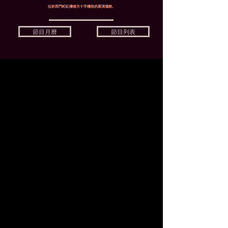
位於西門町紅樓後方十字樓段的展演場館。
節目月曆
節目列表