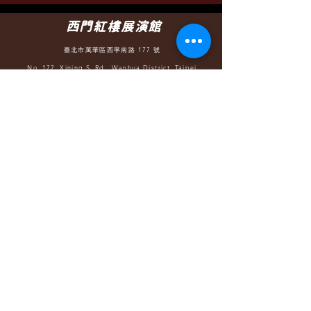
西門紅樓展演館
臺北市萬華區西寧南路 177 號
No. 177, Xining S. Rd., Wanhua District, Taipei
TEL-(02)2370-8805
（營業時間 請洽節目活動）