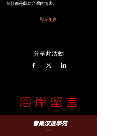
首歌都是獻給台灣的情書。
顯示更多
分享此活動
​音樂深造學苑
臺北市文山區羅斯福路五段 88 之 5 號 B1
B1, No. 88-5, Sec. 5, Roosevelt Rd.,
WenShan District, Taipei
TEL-(02)2932-6252
（營業時間 12:30 - 22:00）