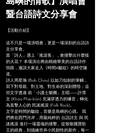
島嶼的情歌】演唱會
暨台語詩文分享會
【活動介紹】
這不只是一場演唱會，更是一場深刻的台語詩
文分享會。
當「詩人」遇上「搖滾客」，會撞擊出什麼樣
的火花？ 本場演出將由精緻華美的台語詩作
領路，邀請大家走入《時間ê皺紋》的時空隧
道。
詩人周星瀚 (Bob Chou) 以如刀似劍的筆觸，
寫下對母親、對土地、對生命的深刻體悟；這
些文字透過 前「小護士樂團」主唱——許霈
文 (Khóo Phài-bûn) 充滿穿透力的嗓音，轉化
為直擊人心的 民謠搖滾 (Folk Rock)。
文字是時間的皺紋，音樂是島嶼的心跳。 我
們將在西門河岸，用最純粹的 台語詩文 與 民
謠搖滾 進行一場靈魂的撞擊。從致敬國寶歌
王的經典，到描繪市井小民韌性的新作，每一