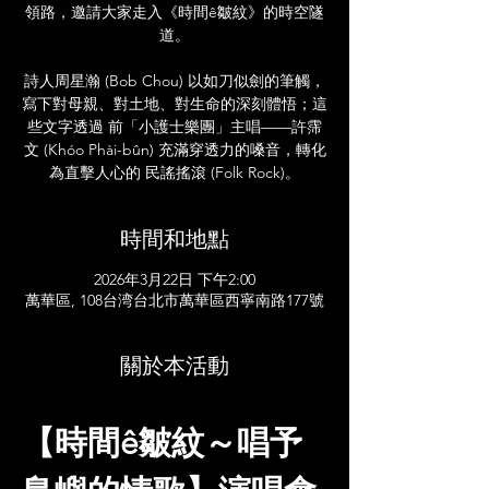
領路，邀請大家走入《時間ê皺紋》的時空隧
道。
詩人周星瀚 (Bob Chou) 以如刀似劍的筆觸，
寫下對母親、對土地、對生命的深刻體悟；這
些文字透過 前「小護士樂團」主唱——許霈
文 (Khóo Phài-bûn) 充滿穿透力的嗓音，轉化
為直擊人心的 民謠搖滾 (Folk Rock)。
時間和地點
2026年3月22日 下午2:00
萬華區, 108台湾台北市萬華區西寧南路177號
關於本活動
【時間ê皺紋～唱予