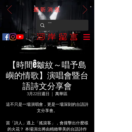
最新消息
【時間ê皺紋～唱予島
嶼的情歌】演唱會暨台
語詩文分享會
3月22日週日
  |  
萬華區
這不只是一場演唱會，更是一場深刻的台語詩
文分享會。
當「詩人」遇上「搖滾客」，會撞擊出什麼樣
的火花？ 本場演出將由精緻華美的台語詩作