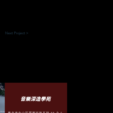
Next Project >
​音樂深造學苑
臺北市文山區羅斯福路五段 88 之 5