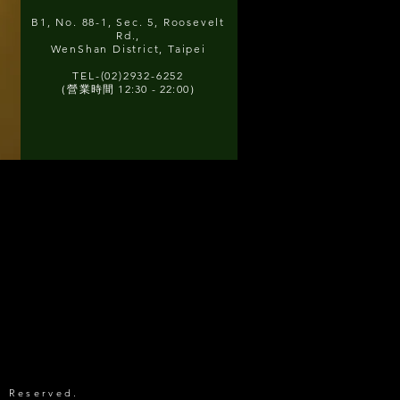
B1, No. 88-1, Sec. 5, Roosevelt
Rd.,
WenShan District, Taipei
TEL-(02)2932-6252
（營業時間 12:30 - 22:00）
 Reserved.