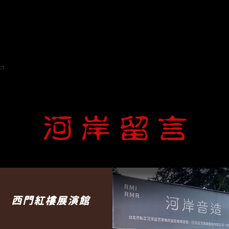
ct
西門紅樓展演館