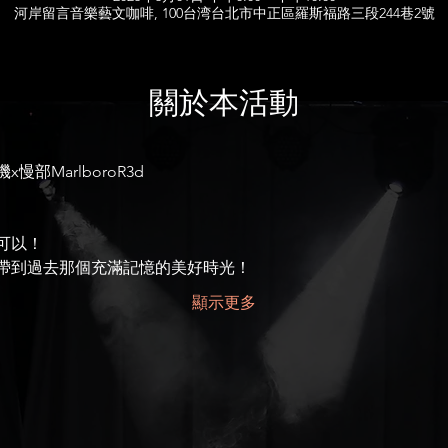
河岸留言音樂藝文咖啡, 100台湾台北市中正區羅斯福路三段244巷2號
關於本活動
部MarlboroR3d
可以！
帶到過去那個充滿記憶的美好時光！
顯示更多