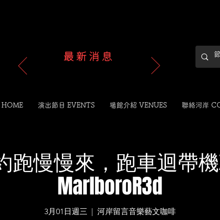
最新消息
 HOME
演出節目 EVENTS
場館介紹 VENUES
聯絡河岸 C
約跑慢慢來，跑車迴帶機
MarlboroR3d
3月01日週三
  |  
河岸留言音樂藝文咖啡