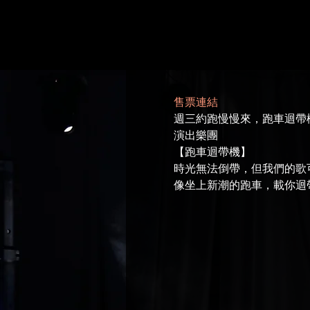
售票連結
週三約跑慢慢來，跑車迴帶機x慢
演出樂團
【跑車迴帶機】
時光無法倒帶，但我們的歌
像坐上新潮的跑車，載你迴