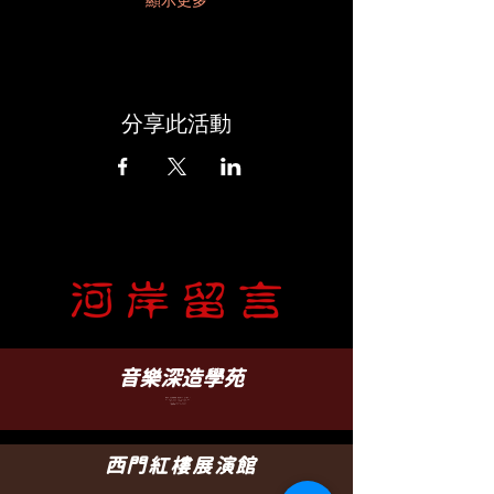
顯示更多
分享此活動
​音樂深造學苑
臺北市文山區羅斯福路五段 88 之 5 號 B1
B1, No. 88-5, Sec. 5, Roosevelt Rd.,
WenShan District, Taipei
TEL-(02)2932-6252
（營業時間 12:30 - 22:00）
西門紅樓展演館