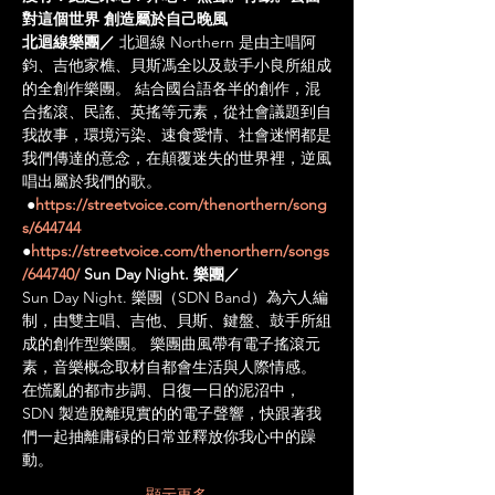
對這個世界 創造屬於自己晚風
北迴線樂團／
 北迴線 Northern 是由主唱阿
鈞、吉他家樵、貝斯馮全以及鼓手小良所組成
的全創作樂團。 結合國台語各半的創作，混
合搖滾、民謠、英搖等元素，從社會議題到自
我故事，環境污染、速食愛情、社會迷惘都是
我們傳達的意念，在顛覆迷失的世界裡，逆風
唱出屬於我們的歌。 
●
https://streetvoice.com/thenorthern/song
s/644744
●
https://streetvoice.com/thenorthern/songs
/644740/
Sun Day Night. 樂團／
Sun Day Night. 樂團（SDN Band）為六人編
制，由雙主唱、吉他、貝斯、鍵盤、鼓手所組
成的創作型樂團。 樂團曲風帶有電子搖滾元
素，音樂概念取材自都會生活與人際情感。 
在慌亂的都市步調、日復一日的泥沼中，
SDN 製造脫離現實的的電子聲響，快跟著我
們一起抽離庸碌的日常並釋放你我心中的躁
動。