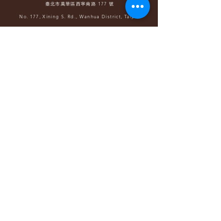
臺北市萬華區西寧南路 177 號
No. 177, Xining S. Rd., Wanhua District, Taipei
TEL-(02)2370-8805
（營業時間 請洽節目活動）