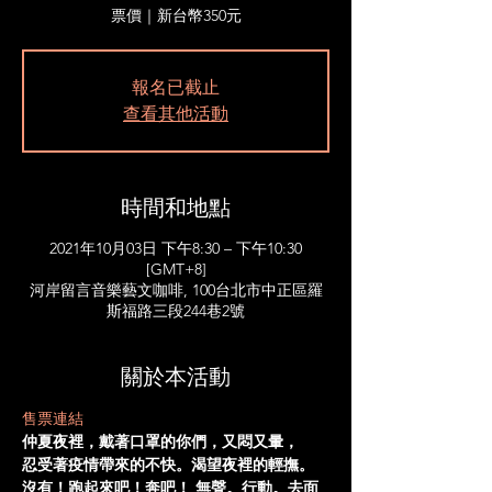
票價｜新台幣350元
報名已截止
查看其他活動
時間和地點
2021年10月03日 下午8:30 – 下午10:30
[GMT+8]
河岸留言音樂藝文咖啡, 100台北市中正區羅
斯福路三段244巷2號
關於本活動
售票連結
仲夏夜裡，戴著口罩的你們，又悶又暈，
忍受著疫情帶來的不快。渴望夜裡的輕撫。 
沒有！跑起來吧！奔吧！ 無聲。行動。去面