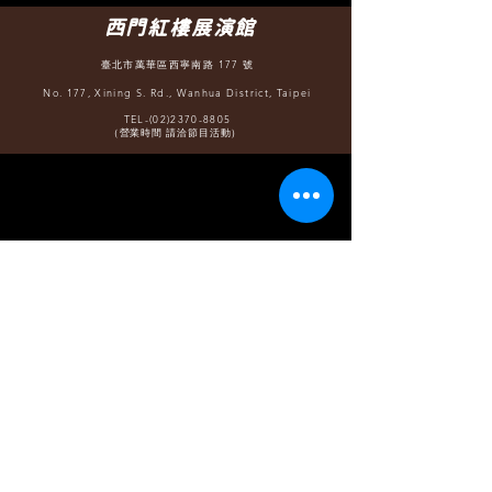
西門紅樓展演館
臺北市萬華區西寧南路 177 號
No. 177, Xining S. Rd., Wanhua District, Taipei
TEL-(02)2370-8805
（營業時間 請洽節目活動）