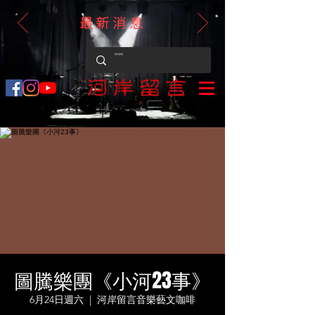
最新消息
圖騰樂團《小河23事》
6月24日週六
  |  
河岸留言音樂藝文咖啡