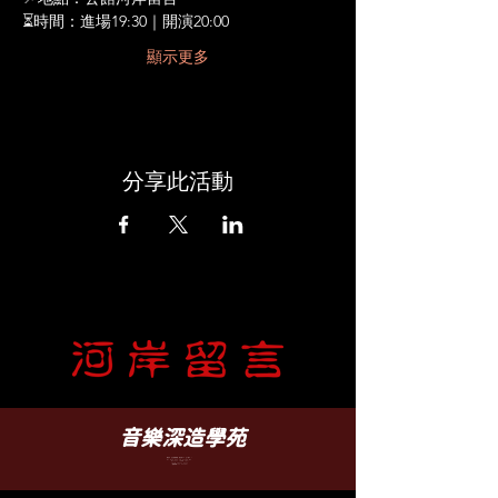
⏳時間：進場19:30｜開演20:00
顯示更多
分享此活動
​音樂深造學苑
臺北市文山區羅斯福路五段 88 之 5 號 B1
B1, No. 88-5, Sec. 5, Roosevelt Rd.,
WenShan District, Taipei
TEL-(02)2932-6252
（營業時間 12:30 - 22:00）