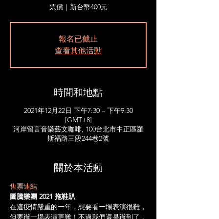
票價｜新台幣400元
報名已截止
查看其他活動
時間和地點
2021年12月22日 下午7:30 – 下午9:30
[GMT+8]
河岸留言音樂藝文咖啡, 100台北市中正區羅
斯福路三段244巷2號
關於本活動
售票連結
圖騰樂團 2021 拖鞋趴
在這疫情嚴重的一年，想要看一場表演很難，
但要辦一場表演更難！不過我們還是辦到了，