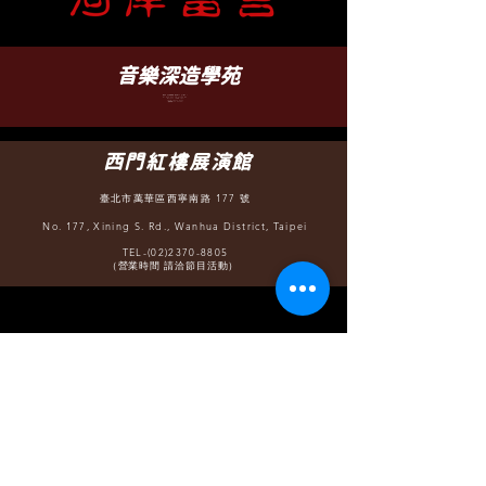
​音樂深造學苑
臺北市文山區羅斯福路五段 88 之 5 號 B1
B1, No. 88-5, Sec. 5, Roosevelt Rd.,
WenShan District, Taipei
TEL-(02)2932-6252
（營業時間 12:30 - 22:00）
西門紅樓展演館
臺北市萬華區西寧南路 177 號
No. 177, Xining S. Rd., Wanhua District, Taipei
TEL-(02)2370-8805
（營業時間 請洽節目活動）