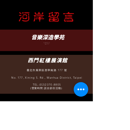
​音樂深造學苑
臺北市文山區羅斯福路五段 88 之 5 號 B1
B1, No. 88-5, Sec. 5, Roosevelt Rd.,
WenShan District, Taipei
TEL-(02)2932-6252
（營業時間 12:30 - 22:00）
西門紅樓展演館
臺北市萬華區西寧南路 177 號
No. 177, Xining S. Rd., Wanhua District, Taipei
TEL-(02)2370-8805
（營業時間 請洽節目活動）