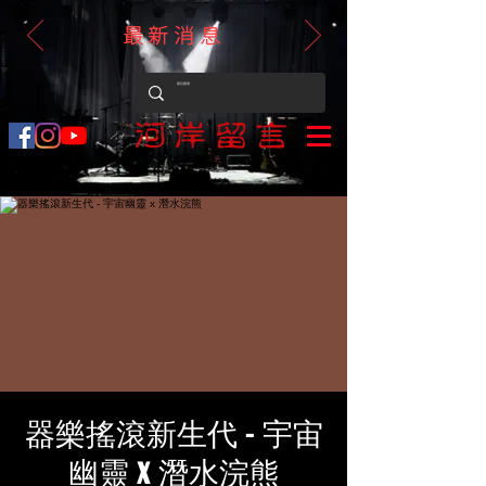
最新消息
器樂搖滾新生代 - 宇宙
幽靈 x 潛水浣熊