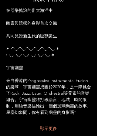
在器樂搖滾的偌大海洋中
幽靈與浣熊的身影首次交織
共同見證新生代的巨獸誕生
✶ ◠◡◠◡◠◡◠◡◠◡◠◡ ✶ 
◠◡◠◡◠◡◠◡◠◡◠◡ ✶
宇宙幽靈
來自香港的Progressive Instrumental Fusion
的樂隊：宇宙幽靈成團於2020年，是一隊糅合
了Rock, Jazz, Latin, Orchestral等元素的音樂
組合。宇宙幽靈將打破語言、地域、時間限
制，用純音樂描繪出一個個斑斕絢麗的故事。
星塵幻象間，你有看到幽靈的身影嗎?
顯示更多