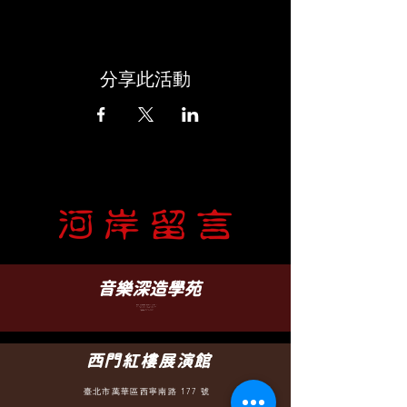
分享此活動
​音樂深造學苑
臺北市文山區羅斯福路五段 88 之 5 號 B1
B1, No. 88-5, Sec. 5, Roosevelt Rd.,
WenShan District, Taipei
TEL-(02)2932-6252
（營業時間 12:30 - 22:00）
西門紅樓展演館
臺北市萬華區西寧南路 177 號