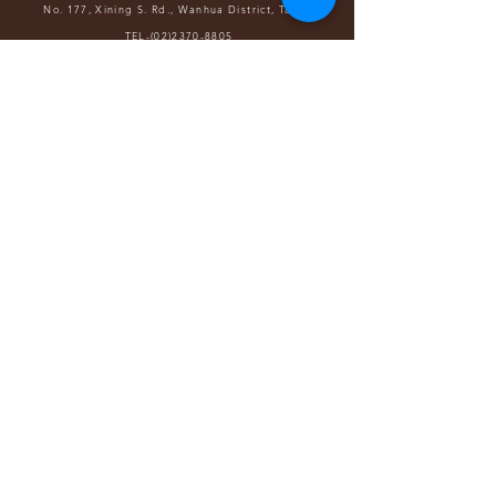
No. 177, Xining S. Rd., Wanhua District, Taipei
TEL-(02)2370-8805
（營業時間 請洽節目活動）
SINCE 2000.DEC｜ Copyright © 2019