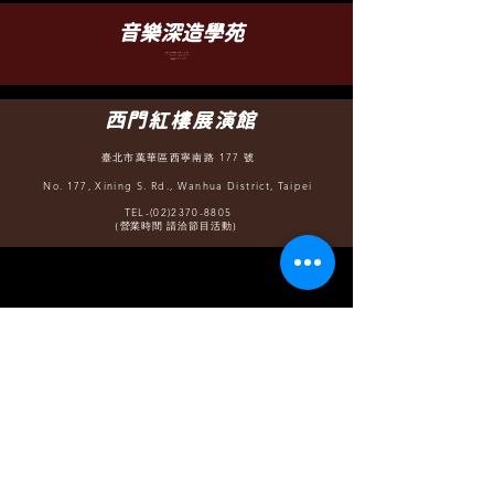
​音樂深造學苑
臺北市文山區羅斯福路五段 88 之 5 號 B1
B1, No. 88-5, Sec. 5, Roosevelt Rd.,
WenShan District, Taipei
TEL-(02)2932-6252
（營業時間 12:30 - 22:00）
西門紅樓展演館
臺北市萬華區西寧南路 177 號
No. 177, Xining S. Rd., Wanhua District, Taipei
TEL-(02)2370-8805
（營業時間 請洽節目活動）