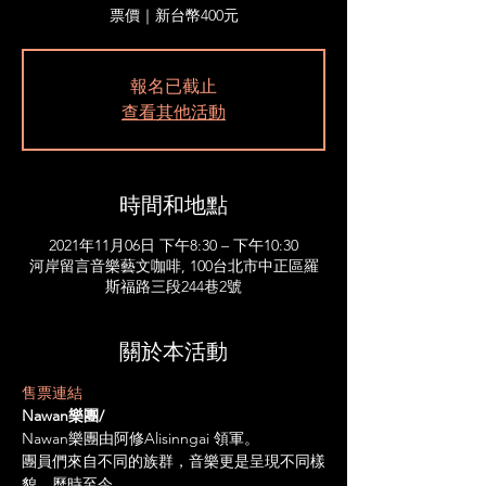
票價｜新台幣400元
報名已截止
查看其他活動
時間和地點
2021年11月06日 下午8:30 – 下午10:30
河岸留言音樂藝文咖啡, 100台北市中正區羅
斯福路三段244巷2號
關於本活動
售票連結
Nawan樂團/
Nawan樂團由阿修Alisinngai 領軍。
團員們來自不同的族群，音樂更是呈現不同樣
貌，歷時至今。