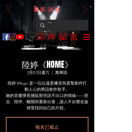
最新消息
陸婷《HOME》
3月07日週六
  |  
萬華區
陸婷 Mego 是一位以溫柔嗓音與真摯創作打
動人心的華語創作歌手。
她的音樂擅長捕捉那些說不出口的情緒——想
念、陪伴、離開與重新出發，讓人不自覺在旋
律里找到自己的片段。
報名已截止