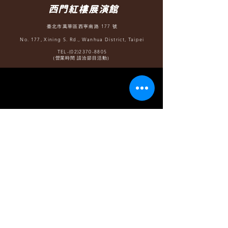
西門紅樓展演館
臺北市萬華區西寧南路 177 號
No. 177, Xining S. Rd., Wanhua District, Taipei
TEL-(02)2370-8805
（營業時間 請洽節目活動）