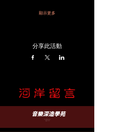
顯示更多
分享此活動
​音樂深造學苑
臺北市文山區羅斯福路五段 88 之 5 號 B1
B1, No. 88-5, Sec. 5, Roosevelt Rd.,
WenShan District, Taipei
TEL-(02)2932-6252
（營業時間 12:30 - 22:00）