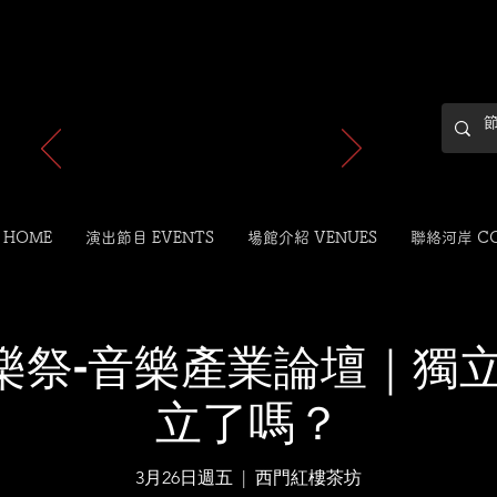
最新消息
 HOME
演出節目 EVENTS
場館介紹 VENUES
聯絡河岸 C
樂祭-音樂產業論壇｜獨立
立了嗎？
3月26日週五
  |  
西門紅樓茶坊