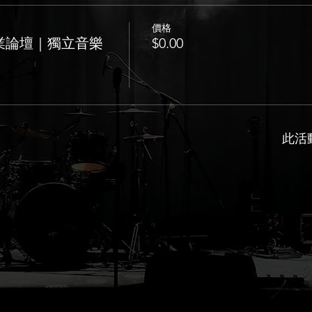
價格
業論壇｜獨立音樂
$0.00
此活