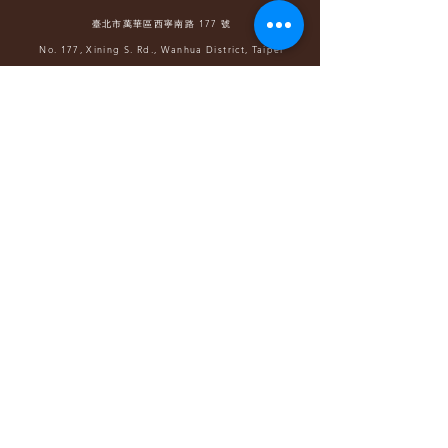
臺北市萬華區西寧南路 177 號
No. 177, Xining S. Rd., Wanhua District, Taipei
TEL-(02)2370-8805
（營業時間 請洽節目活動）