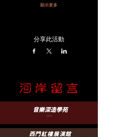
顯示更多
分享此活動
​音樂深造學苑
臺北市文山區羅斯福路五段 88 之 5 號 B1
B1, No. 88-5, Sec. 5, Roosevelt Rd.,
WenShan District, Taipei
TEL-(02)2932-6252
（營業時間 12:30 - 22:00）
西門紅樓展演館