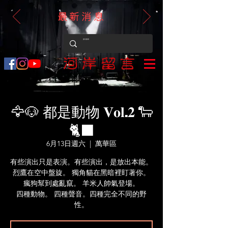
最新消息
🦅🐶 都是動物 𝐕𝐨𝐥.𝟐 🐑
🐈‍⬛
6月13日週六
  |  
萬華區
有些演出只是表演。有些演出，是放出本能。
烈鷹在空中盤旋。 獨角貓在黑暗裡盯著你。
瘋狗幫到處亂竄。 羊米人帥氣登場。
四種動物。 四種聲音。四種完全不同的野
性。