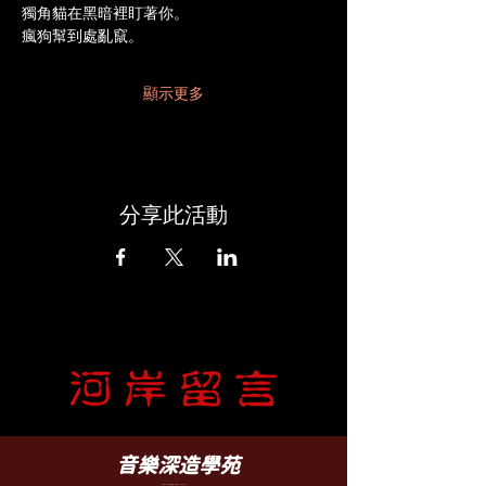
獨角貓在黑暗裡盯著你。
瘋狗幫到處亂竄。
顯示更多
分享此活動
​音樂深造學苑
臺北市文山區羅斯福路五段 88 之 5 號 B1