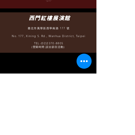
B1, No. 88-5, Sec. 5, Roosevelt Rd.,
WenShan District, Taipei
TEL-(02)2932-6252
（營業時間 12:30 - 22:00）
西門紅樓展演館
臺北市萬華區西寧南路 177 號
No. 177, Xining S. Rd., Wanhua District, Taipei
TEL-(02)2370-8805
（營業時間 請洽節目活動）