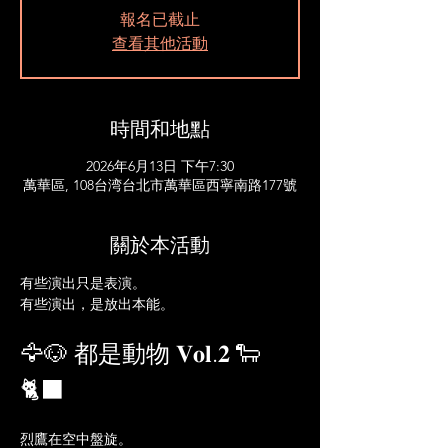
報名已截止
查看其他活動
時間和地點
2026年6月13日 下午7:30
萬華區, 108台湾台北市萬華區西寧南路177號
關於本活動
有些演出只是表演。
有些演出，是放出本能。
🦅🐶 都是動物 𝐕𝐨𝐥.𝟐 🐑
🐈‍⬛
烈鷹在空中盤旋。