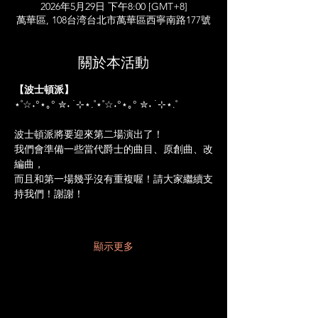
2026年5月29日 下午8:00 [GMT+8]
萬華區, 108台湾台北市萬華區西寧南路177號
關於本活動
【波士頓派】
⋆˚☆˖°⋆｡° ✮˖ ࣪ ⊹⋆.˚⋆˚☆˖°⋆｡° ✮˖ ࣪ ⊹⋆.˚
波士頓派將要迎來第二場演出了！
我們會準備一些當代爵士的曲目、原創曲、改
編曲，
而且和第一場幾乎沒有重複喔！請大家繼續支
持我們！謝謝！
顯示更多