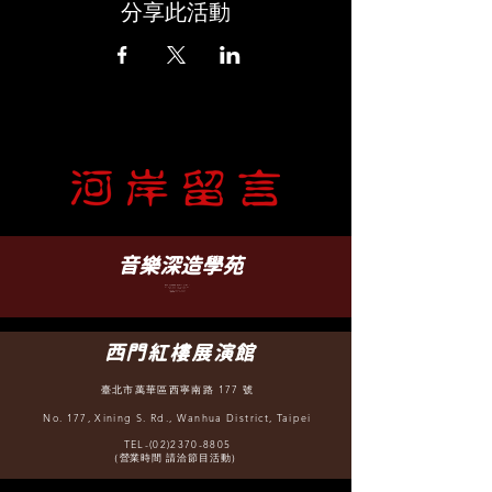
分享此活動
​音樂深造學苑
臺北市文山區羅斯福路五段 88 之 5 號 B1
B1, No. 88-5, Sec. 5, Roosevelt Rd.,
WenShan District, Taipei
TEL-(02)2932-6252
（營業時間 12:30 - 22:00）
西門紅樓展演館
臺北市萬華區西寧南路 177 號
No. 177, Xining S. Rd., Wanhua District, Taipei
TEL-(02)2370-8805
（營業時間 請洽節目活動）