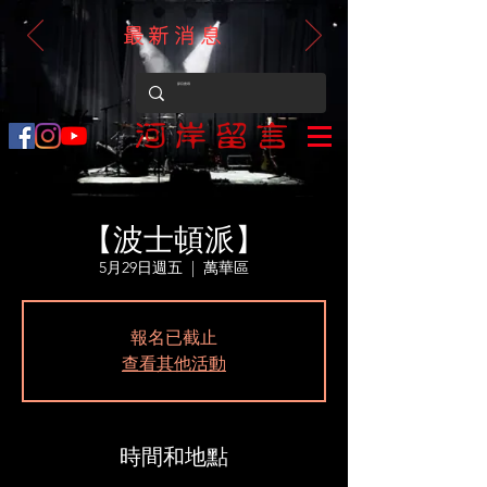
最新消息
【波士頓派】
5月29日週五
  |  
萬華區
報名已截止
查看其他活動
時間和地點