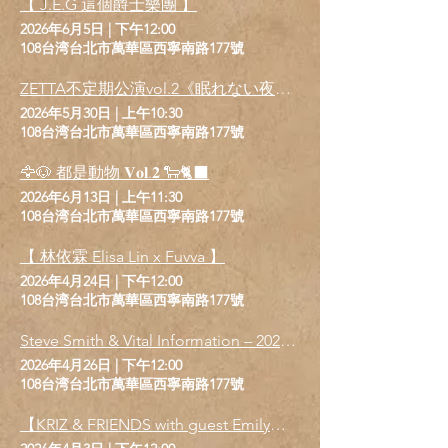
【 J.E.G 這個爵士樂團 】
2026年6月5日
|
下午12:00
108台湾台北市萬華區西寧南路177號
ZETTA不定期公演vol.2《眠れない夜の月光行進曲》 紗茉花・天琴ドウナ・U077聯合生誕祭
2026年5月30日
|
上午10:30
108台湾台北市萬華區西寧南路177號
🦅🐶 都是動物 𝐕𝐨𝐥.𝟐 🐑🐈‍⬛
2026年6月13日
|
上午11:30
108台湾台北市萬華區西寧南路177號
【 林依霖 Elisa Lin x Fuvva 】
2026年4月24日
|
下午12:00
108台湾台北市萬華區西寧南路177號
Steve Smith & Vital Information – 2026 亞洲巡演
2026年4月26日
|
下午12:00
108台湾台北市萬華區西寧南路177號
【KRIZ & FRIENDS with guest Emily】鮑比達與朋友們