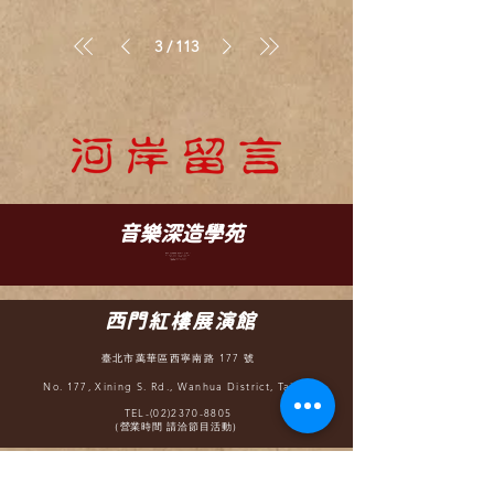
3
113
/
​音樂深造學苑
臺北市文山區羅斯福路五段 88 之 5 號 B1
B1, No. 88-5, Sec. 5, Roosevelt Rd.,
WenShan District, Taipei
TEL-(02)2932-6252
（營業時間 12:30 - 22:00）
西門紅樓展演館
臺北市萬華區西寧南路 177 號
No. 177, Xining S. Rd., Wanhua District, Taipei
TEL-(02)2370-8805
（營業時間 請洽節目活動）